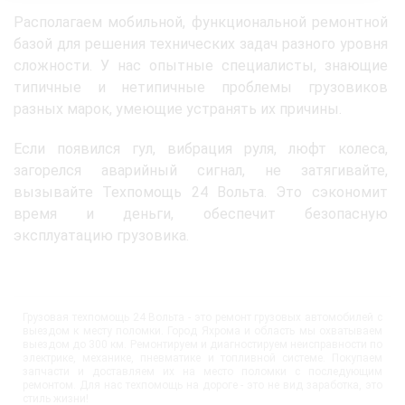
Располагаем мобильной, функциональной ремонтной
базой для решения технических задач разного уровня
сложности. У нас опытные специалисты, знающие
типичные и нетипичные проблемы грузовиков
разных марок, умеющие устранять их причины.
Если появился гул, вибрация руля, люфт колеса,
загорелся аварийный сигнал, не затягивайте,
вызывайте Техпомощь 24 Вольта. Это сэкономит
время и деньги, обеспечит безопасную
эксплуатацию грузовика.
Грузовая техпомощь 24 Вольта - это ремонт грузовых автомобилей с
выездом к месту поломки. Город Яхрома и область мы охватываем
выездом до 300 км. Ремонтируем и диагностируем неисправности по
электрике, механике, пневматике и топливной системе. Покупаем
запчасти и доставляем их на место поломки с последующим
ремонтом. Для нас техпомощь на дороге - это не вид заработка, это
стиль жизни!