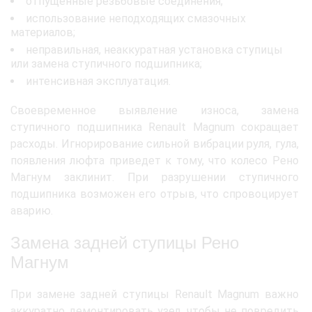
отпущенные резьбовые соединения;
использование неподходящих смазочных
материалов;
неправильная, неаккуратная установка ступицы
или замена ступичного подшипника;
интенсивная эксплуатация.
Своевременное выявление износа, замена
ступичного подшипника Renault Magnum сокращает
расходы. Игнорирование сильной вибрации руля, гула,
появления люфта приведет к тому, что колесо Рено
Магнум заклинит. При разрушении ступичного
подшипника возможен его отрыв, что спровоцирует
аварию.
Замена задней ступицы Рено
Магнум
При замене задней ступицы Renault Magnum важно
аккуратно демонтировать узел, чтобы не повредить