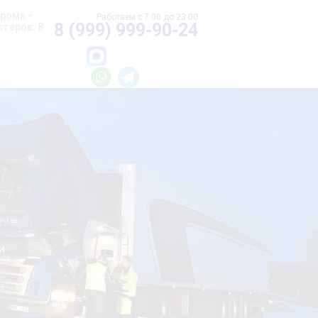
хрома
8 (999) 999-90-24
теров: 8
и