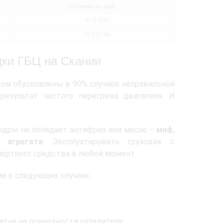
Стоимость, руб.
от 6 000
от 50 / км
дки ГБЦ на Скании
мом обусловлены в 90% случаев неправильной
результат частого перегрева двигателя. И
индры не попадает антифриз или масло –
миф,
 агрегата
. Эксплуатировать грузовик с
ортного средства в любой момент.
а в следующих случаях:
ятна на поверхности охладителя;