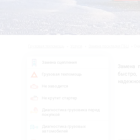
Грузовая техпомощь
Услуги
Замена прокладки ГБЦ
Ск
Замена сцепления
Замена 
быстро,
Грузовая техпомощь
надежнос
Не заводится
Не крутит стартер
Диагностика грузовика перед
покупкой
Диагностика грузовых
автомобилей