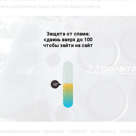
лись выхлопные газы густого белого цвета.
Защита от спама:
сдвинь вверх до 100
чтобы зайти на сайт
50°
еперечисленные признаки требуют остановки, провед