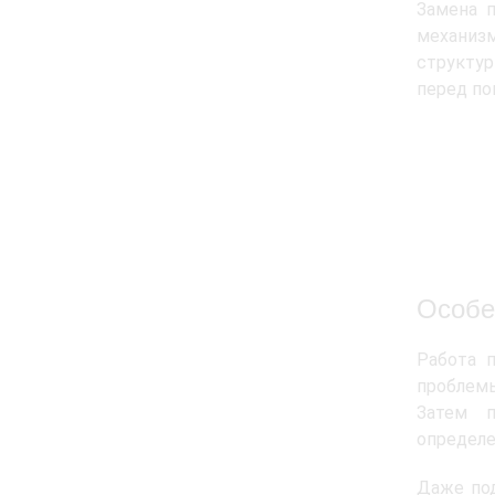
Замена 
механиз
структу
перед п
Особе
Работа 
проблемы
Затем п
определе
Даже под