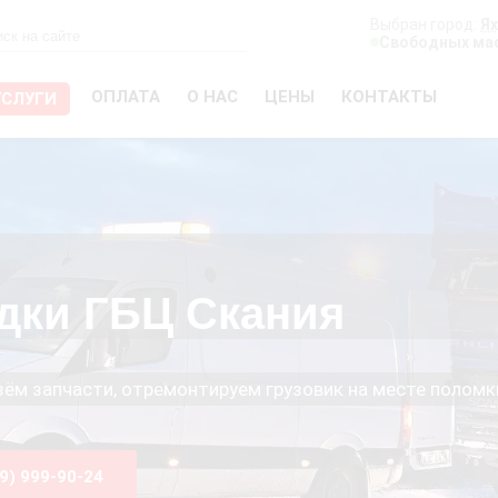
Выбран город:
Я
Свободных мас
ОПЛАТА
О НАС
ЦЕНЫ
КОНТАКТЫ
УСЛУГИ
дки ГБЦ Скания
езём запчасти, отремонтируем грузовик на месте поломк
99) 999-90-24