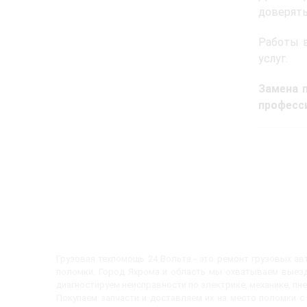
доверят
Работы в
услуг.
Замена 
професси
Грузовая техпомощь 24 Вольта - это ремонт грузовых а
поломки. Город Яхрома и область мы охватываем выезд
диагностируем неисправности по электрике, механике, пн
Покупаем запчасти и доставляем их на место поломки 