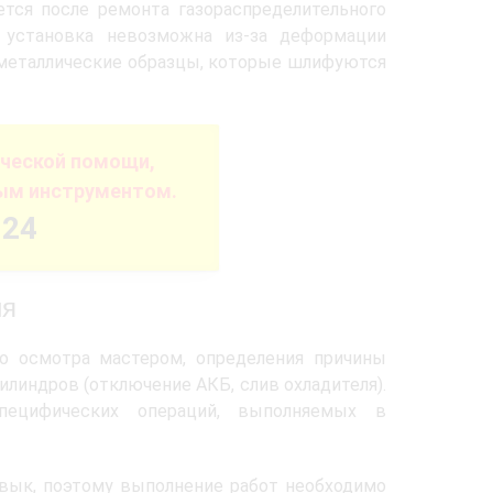
тся после ремонта газораспределительного
я установка невозможна из-за деформации
металлические образцы, которые шлифуются
ической помощи,
ым инструментом.
-24
ия
го осмотра мастером, определения причины
линдров (отключение АКБ, слив охладителя).
пецифических операций, выполняемых в
вык, поэтому выполнение работ необходимо