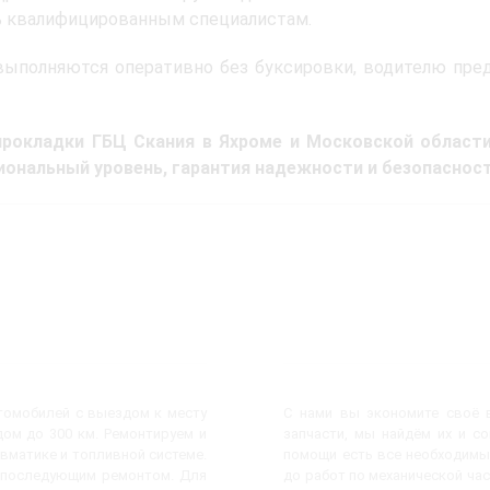
ь квалифицированным специалистам.
ыполняются оперативно без буксировки, водителю пред
прокладки ГБЦ Скания в Яхроме и Московской област
ональный уровень, гарантия надежности и безопасност
втомобилей с выездом к месту
С нами вы экономите своё в
ом до 300 км. Ремонтируем и
запчасти, мы найдём их и с
евматике и топливной системе.
помощи есть все необходимы
с последующим ремонтом. Для
до работ по механической час