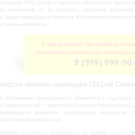
прокладки ГБЦ Скания с выездом обязательно выполняе
ма, независимо от ее текущего состояния. Вторична
ры герметизирующего элемента. Исключением являются 
овторным монтажом.
К вам выезжает автомобиль техн
укомплектованный всем необходим
8 (999) 999-90
нности замены прокладки ГБЦ на Скан
по устранению неисправности начинается с тщательно
. Следующий шаг – подготовка к снятию головки блока ци
роизводится демонтаж, включающий множество с
нной последовательности.
робное техническое руководство не заменит опыт и на