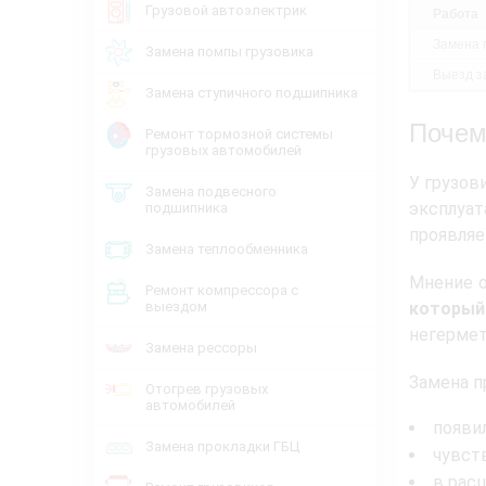
Грузовой автоэлектрик
Работа
Замена 
Замена помпы грузовика
Выезд за
Замена ступичного подшипника
Почем
Ремонт тормозной системы
грузовых автомобилей
У грузов
Замена подвесного
эксплуа
подшипника
проявляе
Замена теплообменника
Мнение о
Ремонт компрессора с
выездом
которы
негермет
Замена рессоры
Замена п
Отогрев грузовых
автомобилей
появил
Замена прокладки ГБЦ
чувств
в рас