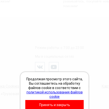
 жизни!
развивайтесь, покупайте но
поможем!
Режим работы: с 7:00 до 23:00
Мы в социальных сетях
Продолжая просмотр этого сайта,
Вы соглашаетесь на обработку
ка Cookies
Пользовательское соглашение
Кар
файлов cookie в соответствии с
политикой использования файлов
 «Грузовая техпомощь 24 Вольта»
cookie
Принять и закрыть