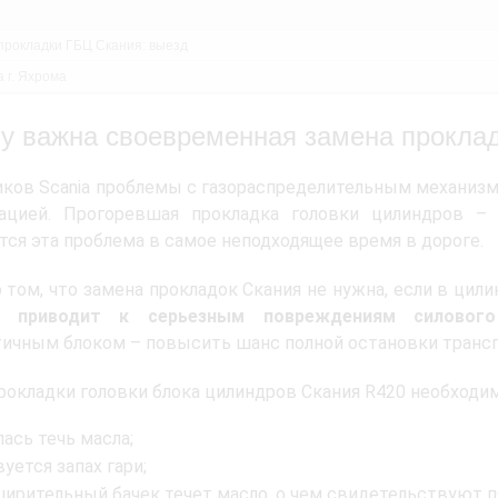
прокладки ГБЦ Скания: выезд
 г. Яхрома
у важна своевременная замена прокла
иков Scania проблемы с газораспределительным механиз
тацией. Прогоревшая прокладка головки цилиндров – 
тся эта проблема в самое неподходящее время в дороге.
 том, что замена прокладок Скания не нужна, если в цил
й приводит к серьезным повреждениям силового
ичным блоком – повысить шанс полной остановки трансп
рокладки головки блока цилиндров Скания R420 необходим
ась течь масла;
уется запах гари;
ширительный бачек течет масло, о чем свидетельствуют п