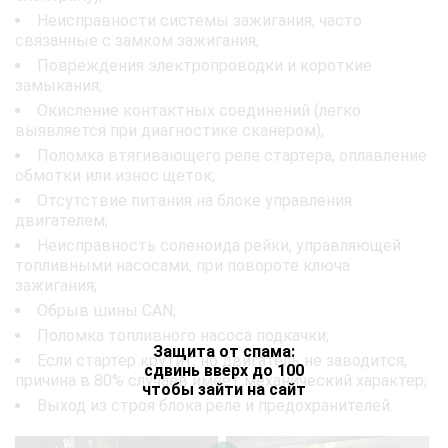
Неисправности системы зажигания, часто
связанные с замком зажигания;
Повреждения электропроводки и короткие
замыкания;
Окисление контактных соединений (легко
выявляется при диагностике сканером);
Поломка втягивающего реле стартера, оплавление
обмотки или износ щеток;
Отсутствие питания на блоке управления
двигателем;
Неисправность соленоида рейки, управляющей
топливными насосами, при повороте ключа
зажигания;
Обрыв шины CAN;
Поломка топливного насоса подкачки;
Защита от спама:
Если стартер крутит, но двигатель не заводится,
сдвинь вверх до 100
причина в 80% случаев имеет механический характер;
чтобы зайти на сайт
Выход из строя блока реле и предохранителей.