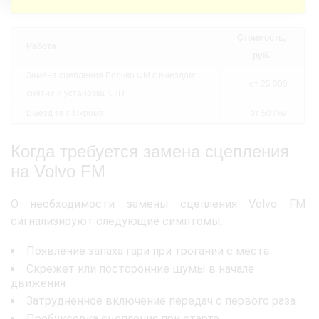
Стоимость,
Работа
руб.
Замена сцепления Вольво ФМ с выездом:
от 25 000
снятие и установка КПП
Выезд за г. Яхрома
от 50 / км
Когда требуется замена сцепления
на Volvo FM
О необходимости замены сцепления Volvo FM
сигнализируют следующие симптомы:
Появление запаха гари при трогании с места
Скрежет или посторонние шумы в начале
движения
Затрудненное включение передач с первого раза
Пробуксовка сцепления при старте