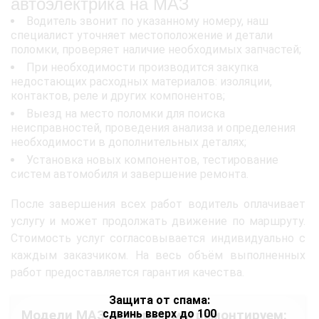
автоэлектрика на МАЗ
Водитель звонит по указанному номеру, наш
специалист уточняет местоположение и детали
поломки, проверяет наличие необходимых запчастей;
При необходимости производится закупка
недостающих расходных материалов: изоляции,
контактов, реле и других компонентов;
Выезд на место поломки для поиска
неисправностей, проведения анализа и определения
необходимости в дополнительных деталях;
Установка новых компонентов, тестирование
систем автомобиля и завершение ремонта.
После завершения всех работ водитель оплачивает
услугу и может продолжать движение по маршруту.
Стоимость услуг согласовывается индивидуально с
каждым заказчиком. На весь объём выполненных
работ предоставляется гарантия качества.
Защита от спама:
сдвинь вверх до 100
Модели МАЗ, которые мы ремонтируем: