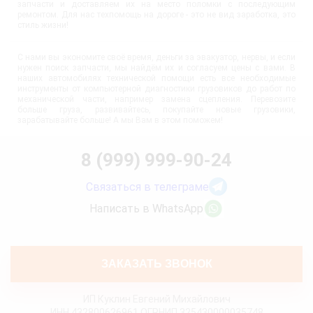
запчасти и доставляем их на место поломки с последующим
ремонтом. Для нас техпомощь на дороге - это не вид заработка, это
стиль жизни!
С нами вы экономите своё время, деньги за эвакуатор, нервы, и если
нужен поиск запчасти, мы найдём их и согласуем цены с вами. В
наших автомобилях технической помощи есть все необходимые
инструменты от компьютерной диагностики грузовиков до работ по
механической части, например замена сцепления. Перевозите
больше груза, развивайтесь, покупайте новые грузовики,
зарабатывайте больше! А мы Вам в этом поможем!
8 (999) 999-90-24
Связаться в телеграме
Написать в WhatsApp
ЗАКАЗАТЬ ЗВОНОК
ИП Куклин Евгений Михайлович
ИНН 432800626961 ОГРНИП 325430000035748