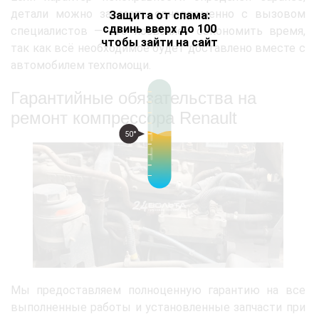
детали можно заказать одновременно с вызовом
Защита от спама:
сдвинь вверх до 100
специалистов — это позволяет сэкономить время,
чтобы зайти на сайт
так как всё необходимое будет доставлено вместе с
автомобилем техпомощи.
Гарантийные обязательства на
ремонт компрессора Renault
50°
Мы предоставляем полноценную гарантию на все
выполненные работы и установленные запчасти при