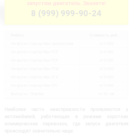
запустим двигатель. Звоните!
8 (999) 999-90-24
Работа
Стоимость, руб.
Не крутит стартер Ман: диагностика
от 6 000
Не крутит стартер Ман ТГЛ
от 6 000
Не крутит стартер Ман ТГА
от 6 000
Не крутит стартер Ман ТГМ
от 6 000
Не крутит стартер Ман ТГХ
от 6 000
Не крутит стартер Ман ТГС
от 6 000
Выезд за г. Яхрома
от 50 / км
Наиболее часто неисправности проявляются у
автомобилей, работающих в режиме коротких
коммерческих перевозок, где запуск двигателя
происходит значительно чаще.