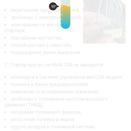
50°
перегорание предохранителей;
проблемы с электропроводкой;
неисправность или износ
стартера;
подгорание контактов;
плохой контакт с «массой»;
повреждение замка зажигания.
2. Стартер крутит, но MAN TGA не заводится:
неполадки в системе управления или CAN-модуле;
поломка в блоке предохранителей;
изменение угла опережения зажигания;
проблемы с топливным насосом высокого
давления (ТНВД);
засорение топливного фильтра;
загустение топлива в мороз;
подсос воздуха в топливной системе;