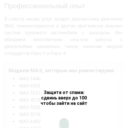
Профессиональный опыт
В спектр наших услуг входит диагностика двигателя
МАЗ, пневмоподвески и других критически важных
систем грузового автомобиля с выездом. Мы
обладаем многолетним опытом работы с
двигателями различных типов, включая модели
стандартов Евро-3 и Евро-4.
Модели МАЗ, которые мы ремонтируем:
МАЗ-5440
МАЗ-6303
Защита от спама:
МАЗ-5551
сдвинь вверх до 100
МАЗ-4370
чтобы зайти на сайт
МАЗ-5336
МАЗ-5516
МАЗ-6430