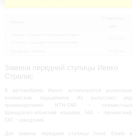
Стоимость,
Работа
руб.
Замена ступичного подшипника Ивеко
от 17 000
Стралис с выездом: снятие/установка
Выезд за г. Яхрома
от 50 / км
Замена передней ступицы Ивеко
Стралис
В автомобилях Ивеко используются роликовые
конические подшипники. Их выпускает ряд
производителей: NTN-SNR – совместный
французско-японский концерн, FAG – германский,
SKF – шведский.
Для замены передней ступицы Iveco Stralis и