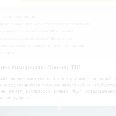
тика и поиск неисправности
прокладки под головкой без снятия компрессора Вольво ФШ
и установка компрессора Вольво ФШ без ремонта
и установка компрессора Вольво ФШ с ремонтом
переборка компрессора Вольво ФШ (замена поршневой)
 г. Яхрома
чает компрессор Вольво ФШ
ческая система грузовика в составе имеет основной э
ние эффективности торможения автомобиля, что, безусло
не качает компрессор Вольво ФШ? Осведомленно
остей в дороге.