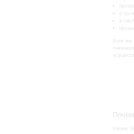
произ
стук 
в сис
процес
Если же
пневмос
осуществ
Почем
Каким б