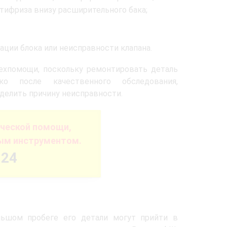
тифриза внизу расширительного бака;
ации блока или неисправности клапана.
ехпомощи, поскольку ремонтировать деталь
ко после качественного обследования,
елить причину неисправности.
ической помощи,
ым инструментом.
-24
льшом пробеге его детали могут прийти в