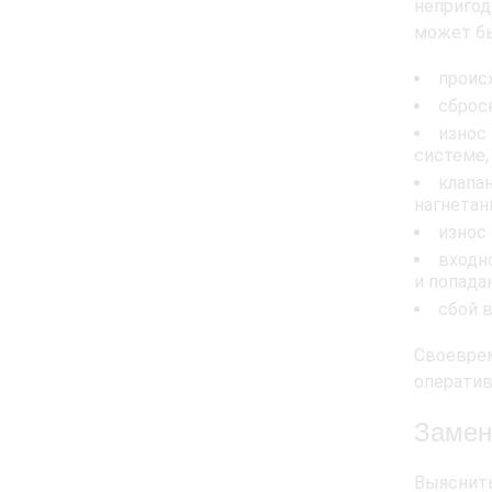
непригод
может бы
проис
сброс
износ
системе,
клапа
нагнетан
износ
входно
и попада
сбой в
Своевре
оператив
Замен
Выяснить