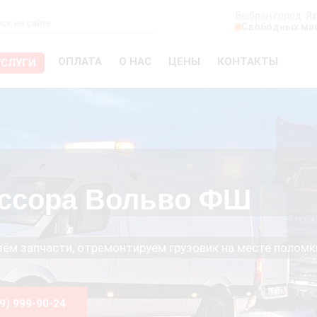
Выбран город:
Я
Свободных мас
ОПЛАТА
О НАС
ЦЕНЫ
КОНТАКТЫ
УСЛУГИ
ессора Вольво ФШ
езём запчасти, отремонтируем грузовик на месте поломк
99) 999-90-24