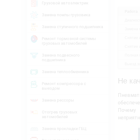
Грузовой автоэлектрик
Работа
Замена помпы грузовика
Диагнос
Замена ступичного подшипника
Замена 
Снятие 
Ремонт тормозной системы
грузовых автомобилей
Снятие 
Замена подвесного
Полная 
подшипника
Выезд за
Замена теплообменника
Не ка
Ремонт компрессора с
выездом
Пневмати
Замена рессоры
обеспече
Почему 
Отогрев грузовых
автомобилей
неприятн
Замена прокладки ГБЦ