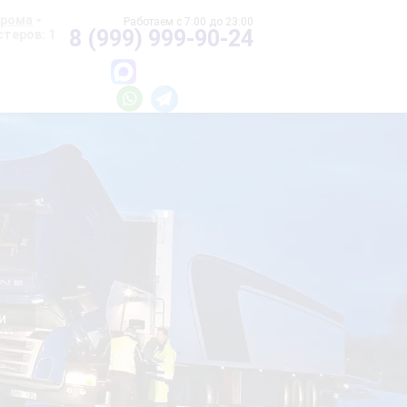
хрома
8 (999) 999-90-24
теров: 1
и