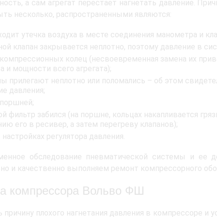
ность, а сам агрегат перестает нагнетать давление. При
ть несколько, распространенными являются:
ходит утечка воздуха в месте соединения манометра и кла
ной клапан закрывается неплотно, поэтому давление в сис
 компрессионных колец (несвоевременная замена их прив
 а и мощности всего агрегата);
ны прилегают неплотно или поломались – об этом свидете
ие давления;
 поршней;
й фильтр забился (на поршне, кольцах накапливается гряз
нию его в ресивер, а затем перегреву клапанов);
 настройках регулятора давления.
менное обследование пневматической системы и ее д
но и качественно выполняем ремонт компрессорного обор
а компрессора Вольво ФШ
 причину плохого нагнетания давления в компрессоре и у