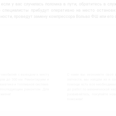
 если у вас случилась поломка в пути, обратитесь в слу
 специалисты прибудут оперативно на место остановк
ности, проведут замену компрессора Вольво ФШ или его 
втомобилей с выездом к месту
С нами вы экономите своё в
ом до 300 км. Ремонтируем и
запчасти, мы найдём их и с
евматике и топливной системе.
помощи есть все необходимы
с последующим ремонтом. Для
до работ по механической час
 жизни!
развивайтесь, покупайте но
поможем!