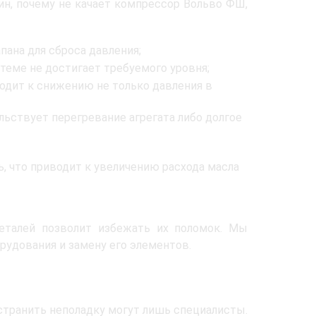
чин, почему не качает компрессор Вольво ФШ,
пана для сброса давления;
теме не достигает требуемого уровня;
одит к снижению не только давления в
льствует перегревание агрегата либо долгое
ь, что приводит к увеличению расхода масла
еталей позволит избежать их поломок. Мы
удования и замену его элементов.
странить неполадку могут лишь специалисты.