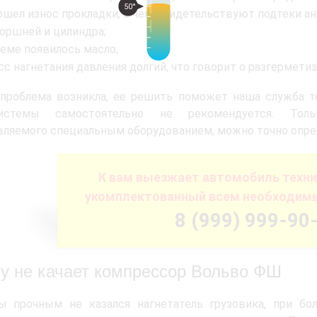
50°
ошел износ прокладки, о чем свидетельствуют подтеки ан
поршней и цилиндра;
теме появилось масло;
с нагнетания давления долгий, что говорит о разгерметиз
 проблема возникла, ее решить поможет наша служба т
истемы самостоятельно не рекомендуется. Толь
ляемого специальным оборудованием, можно точно опред
К вам выезжает автомобиль техн
укомплектованный всем необходим
8 (999) 999-90
у не качает компрессор Вольво ФШ
ы прочным не казался нагнетатель грузовика, при бо