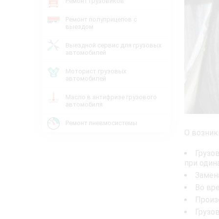
Ремонт грузовиков
Ремонт полуприцепов с
выездом
Выездной сервис для грузовых
автомобилей
Моторист грузовых
автомобилей
Масло в антифризе грузового
автомобиля
Ремонт пневмосистемы
О возник
Грузо
при один
Замен
Во вр
Произ
Грузо