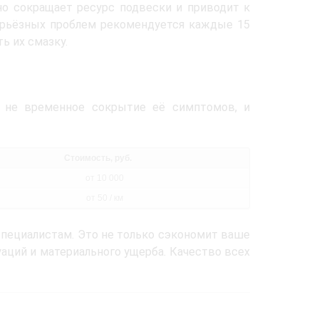
о сокращает ресурс подвески и приводит к
ерьёзных проблем рекомендуется каждые 15
ь их смазку.
а не временное сокрытие её симптомов, и
Стоимость, руб.
от 10 000
от 50 / км
пециалистам. Это не только сэкономит ваше
аций и материального ущерба. Качество всех