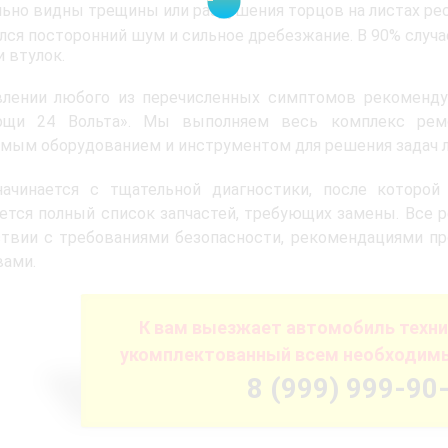
льно видны трещины или разрушения торцов на листах ре
лся посторонний шум и сильное дребезжание. В 90% случа
и втулок.
влении любого из перечисленных симптомов рекоменд
ощи 24 Вольта». Мы выполняем весь комплекс ремо
мым оборудованием и инструментом для решения задач 
начинается с тщательной диагностики, после которой
ется полный список запчастей, требующих замены. Все 
ствии с требованиями безопасности, рекомендациями п
вами.
К вам выезжает автомобиль техн
укомплектованный всем необходим
8 (999) 999-90