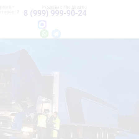
хрома
8 (999) 999-90-24
теров: 9
и