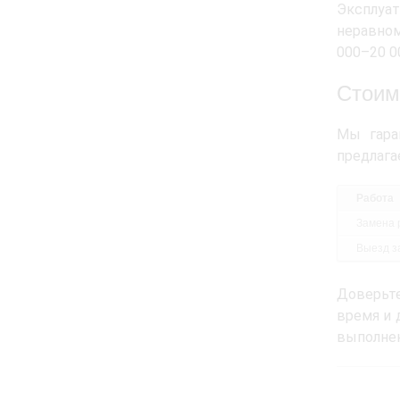
Эксплуат
неравно
000–20 0
Стоим
Мы гара
предлага
Работа
Замена 
Выезд за
Доверьте
время и 
выполнен