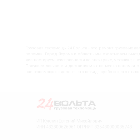
Грузовая техпомощь 24 Вольта - это ремонт грузовых а
поломки. Город Яхрома и область мы охватываем выезд
диагностируем неисправности по электрике, механике, пн
Покупаем запчасти и доставляем их на место поломки 
нас техпомощь на дороге - это не вид заработка, это стиль
ИП Куклин Евгений Михайлович
ИНН 432800626961 ОГРНИП 325430000035748