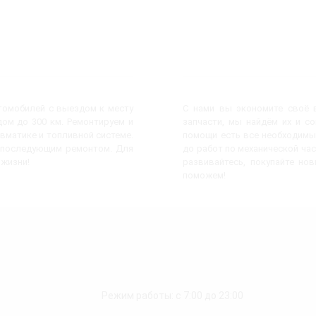
втомобилей с выездом к месту
С нами вы экономите своё в
ом до 300 км. Ремонтируем и
запчасти, мы найдём их и с
евматике и топливной системе.
помощи есть все необходимы
с последующим ремонтом. Для
до работ по механической час
 жизни!
развивайтесь, покупайте но
поможем!
Режим работы: с 7:00 до 23:00