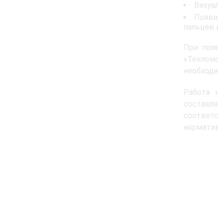
Визуа
Появи
пальцев 
При поя
«Техпом
необходи
Работа 
составля
соответ
нормати