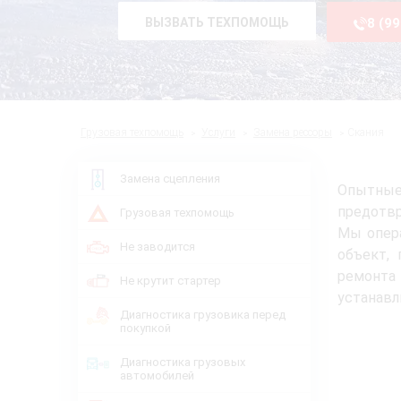
ВЫЗВАТЬ ТЕХПОМОЩЬ
8 (9
Грузовая техпомощь
Услуги
Замена рессоры
Скания
Замена сцепления
Опытные
предотв
Грузовая техпомощь
Мы опер
Не заводится
объект,
ремонта
Не крутит стартер
устанавл
Диагностика грузовика перед
покупкой
Диагностика грузовых
автомобилей