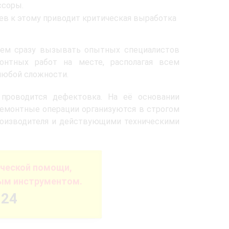
ссоры.
ев к этому приводит критическая выработка
уем сразу вызывать опытных специалистов
нтных работ на месте, располагая всем
любой сложности.
 проводится дефектовка. На её основании
ремонтные операции организуются в строгом
роизводителя и действующими техническими
ической помощи,
ым инструментом.
-24