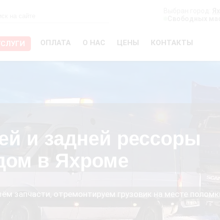
Выбран город:
Я
Свободных мас
ОПЛАТА
О НАС
ЦЕНЫ
КОНТАКТЫ
УСЛУГИ
ей и задней рессоры
дом в Яхроме
езём запчасти, отремонтируем грузовик на месте поломк