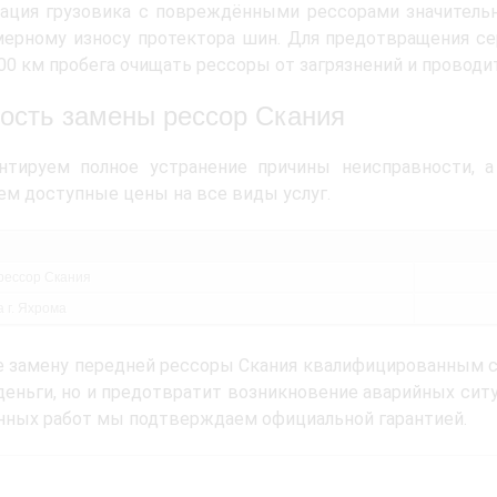
ация грузовика с повреждёнными рессорами значительн
мерному износу протектора шин. Для предотвращения с
00 км пробега очищать рессоры от загрязнений и проводит
ость замены рессор Скания
нтируем полное устранение причины неисправности, 
ем доступные цены на все виды услуг.
рессор Скания
 г. Яхрома
 замену передней рессоры Скания квалифицированным с
деньги, но и предотвратит возникновение аварийных ситу
ных работ мы подтверждаем официальной гарантией.