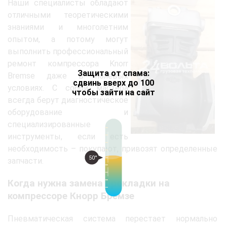
Наши специалисты обладают
отличными теоретическими
знаниями и многолетним
опытом, а потому могут
выполнить профессиональный
ремонт компрессора Knorr
Защита от спама:
Bremse даже в полевых
сдвинь вверх до 100
условиях. С собой мастера
чтобы зайти на сайт
всегда берут диагностическое
оборудование и
специализированные
инструменты, если есть
необходимость – покупают, привозят определенные
50°
запчасти.
Когда нужна замена прокладки на
компрессоре Кнорр Бремзе
Пневматическая система перестает нормально