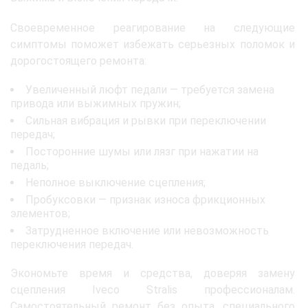
Своевременное реагирование на следующие
симптомы поможет избежать серьезных поломок и
дорогостоящего ремонта:
Увеличенный люфт педали — требуется замена
привода или выжимных пружин;
Сильная вибрация и рывки при переключении
передач;
Посторонние шумы или лязг при нажатии на
педаль;
Неполное выключение сцепления;
Пробуксовки — признак износа фрикционных
элементов;
Затрудненное включение или невозможность
переключения передач.
Экономьте время и средства, доверяя замену
сцепления Iveco Stralis профессионалам.
Самостоятельный ремонт без опыта, специального