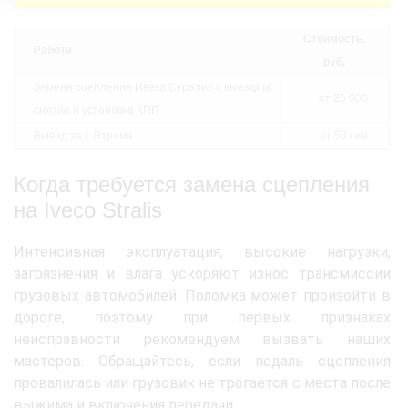
Стоимость,
Работа
руб.
Замена сцепления Ивеко Стралис с выездом:
от 25 000
снятие и установка КПП
Выезд за г. Яхрома
от 50 / км
Когда требуется замена сцепления
на Iveco Stralis
Интенсивная эксплуатация, высокие нагрузки,
загрязнения и влага ускоряют износ трансмиссии
грузовых автомобилей. Поломка может произойти в
дороге, поэтому при первых признаках
неисправности рекомендуем вызвать наших
мастеров. Обращайтесь, если педаль сцепления
провалилась или грузовик не трогается с места после
выжима и включения передачи.