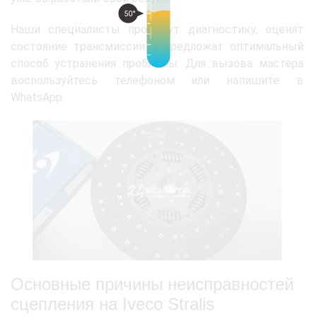
50°
Наши специалисты проведут диагностику, оценят
состояние трансмиссии и предложат оптимальный
способ устранения проблемы. Для вызова мастера
воспользуйтесь телефоном или напишите в
WhatsApp.
Основные причины неисправностей
сцепления на Iveco Stralis