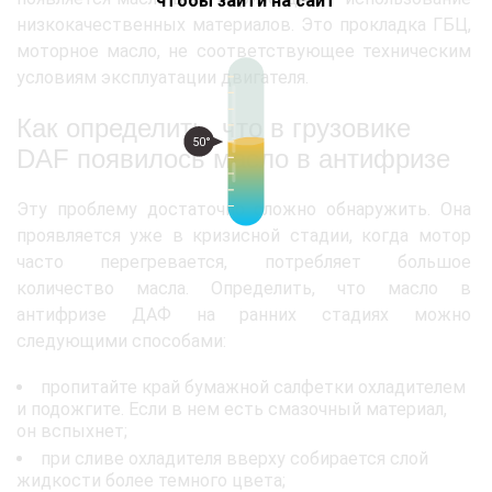
чтобы зайти на сайт
низкокачественных материалов. Это прокладка ГБЦ,
моторное масло, не соответствующее техническим
условиям эксплуатации двигателя.
Как определить, что в грузовике
50°
DAF появилось масло в антифризе
Эту проблему достаточно сложно обнаружить. Она
проявляется уже в кризисной стадии, когда мотор
часто перегревается, потребляет большое
количество масла. Определить, что масло в
антифризе ДАФ на ранних стадиях можно
следующими способами:
пропитайте край бумажной салфетки охладителем
и подожгите. Если в нем есть смазочный материал,
он вспыхнет;
при сливе охладителя вверху собирается слой
жидкости более темного цвета;