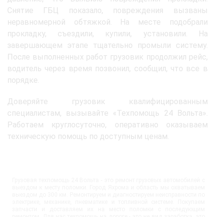
Снятие ГБЦ показало, повреждения вызваны
неравномерной обтяжкой. На месте подобрали
прокладку, съездили, купили, установили. На
завершающем этапе тщательно промыли систему.
После выполненных работ грузовик продолжил рейс,
водитель через время позвонил, сообщил, что все в
порядке.
Доверяйте грузовик квалифицированным
специалистам, вызывайте «Техпомощь 24 Вольта».
Работаем круглосуточно, оперативно оказываем
техническую помощь по доступным ценам.
Грузовая техпомощь 24 Вольта - это ремонт грузовых автомобилей с
выездом к месту поломки. Город Яхрома и область мы охватываем
выездом до 300 км. Ремонтируем и диагностируем неисправности по
электрике, механике, пневматике и топливной системе. Покупаем
запчасти и доставляем их на место поломки с последующим
ремонтом. Для нас техпомощь на дороге - это не вид заработка, это