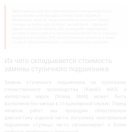
Обратившись к нам, вы гарантированно получаете быстрый
выезд профильной бригады в любую точку Яхромы и
Московской области. Наши специалисты выполнят замену
ступицы на любой оси грузового автомобиля — передней,
задней или на оси прицепа. Мы организуем оперативную
доставку к месту ремонта оригинальных запчастей от мировых
лидеров (SAF-Holland, SKF), их качественных аналогов, а также
ступиц в сборе для моделей с неразборной конструкцией.
Из чего складывается стоимость
замены ступичного подшипника
Замена ступичного подшипника на грузовиках
отечественного производства (КамАЗ, МАЗ) и
импортных марок (Scania, MAN) может быть
выполнена без заезда в стационарный сервис. Перед
началом работ мы проводим обязательную
диагностику ходовой части, поскольку неисправный
подшипник ступицы часто сигнализирует о более
глубоких проблемах с подвеской.