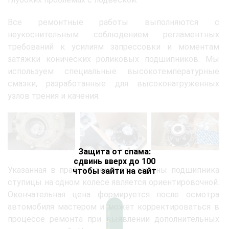
Все ремонтные работы выполняются с
неукоснительным соблюдением регламентных
требований к усилиям запрессовки и моментам
затяжки конических роликовых подшипников. Мы
используем специальные высокотемпературные
смазки, разработанные для высоконагруженных
узлов трения и качения.
Защита от спама:
сдвинь вверх до 100
Указанная в прайсе стоимость замены подшипника
чтобы зайти на сайт
ступицы на одном колесе является ориентировочной.
Окончательная цена формируется после осмотра
автомобиля мастером и может корректироваться в
процессе ремонта при выявлении дополнительных