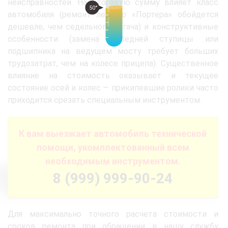
неисправностей. На итоговую сумму влияет класс
50°
автомобиля (ремонт легкого «Портера» обойдется
дешевле, чем седельного тягача) и конструктивные
особенности (замена передней ступицы или
подшипника на ведущем мосту требует больших
трудозатрат, чем на колесе прицепа). Существенное
влияние на стоимость оказывает и текущее
состояние осей и колес — прикипевшие ролики часто
приходится срезать специальным инструментом.
К вам выезжает автомобиль технической
помощи, укомплектованный всем
необходимым инструментом.
8 (999) 999-90-24
Для максимально точного расчета стоимости и
сроков ремонта при обращении в нашу службу