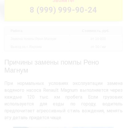
Звоните!
8 (999) 999-90-24
Работа
Стоимость, руб.
Замена помпы Рено Магнум
от 10 000
Выезд за г. Яхрома
от 50 / км
Причины замены помпы Рено
Магнум
При нормальных условиях эксплуатации замена
водяного насоса Renault Magnum выполняется через
каждые 120 тыс. км пробега. Если грузовик
используется для езды по городу, водитель
предпочитает агрессивный стиль вождения, менять
эту деталь придется чаще.