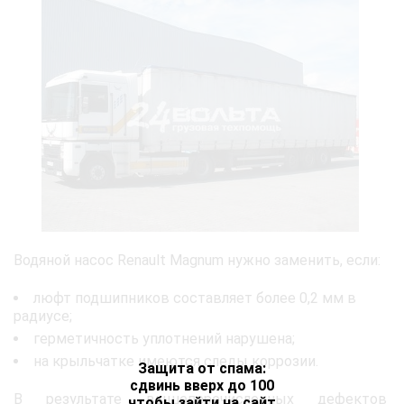
Водяной насос Renault Magnum нужно заменить, если:
люфт подшипников составляет более 0,2 мм в
радиусе;
герметичность уплотнений нарушена;
на крыльчатке имеются следы коррозии.
Защита от спама:
сдвинь вверх до 100
В результате вышеперечисленных дефектов
чтобы зайти на сайт