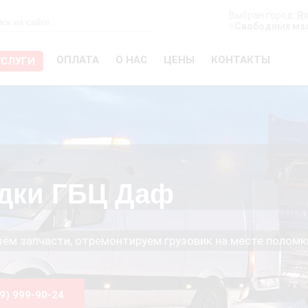
Выбран город:
Я
Свободных мас
ОПЛАТА
О НАС
ЦЕНЫ
КОНТАКТЫ
УСЛУГИ
дки ГБЦ Даф
езём запчасти, отремонтируем грузовик на месте поломк
99) 999-90-24