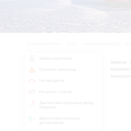
Грузовая техпомощь
Услуги
Замена прокладки ГБЦ
Да
Замена сцепления
Замена 
техниче
Грузовая техпомощь
технолог
Не заводится
Не крутит стартер
Диагностика грузовика перед
покупкой
Диагностика грузовых
автомобилей