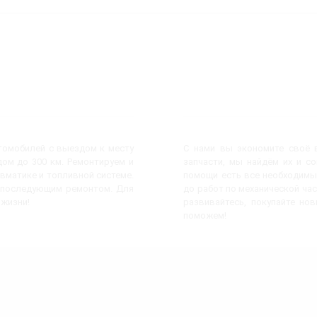
втомобилей с выездом к месту
С нами вы экономите своё в
ом до 300 км. Ремонтируем и
запчасти, мы найдём их и с
евматике и топливной системе.
помощи есть все необходимы
с последующим ремонтом. Для
до работ по механической час
 жизни!
развивайтесь, покупайте но
поможем!