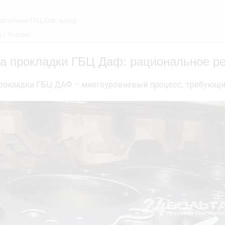
прокладки ГБЦ Даф: выезд
 г. Яхрома
а прокладки ГБЦ Даф: рациональное р
рокладки ГБЦ ДАФ – многоуровневый процесс, требующий