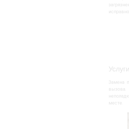
загрязн
исправно
Услуг
Замена 
вызова. 
неполад
месте.