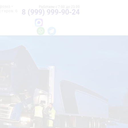
хрома
8 (999) 999-90-24
теров: 6
и