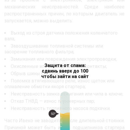
механических неисправностей. Среди наиболее
распространенных причин, по которым двигатель не
запускается, можно выделить:
Выход из строя датчика положения коленчатого
вала;
Завоздушивание топливной системы или
засорение топливного фильтра;
Замыкания или повреждения электропроводки;
Защита от спама:
Окисленные или отсоединенные контакты;
сдвинь вверх до 100
Обрыв шины CAN-шины;
чтобы зайти на сайт
Поломка втягивающего реле, износ щеток или
оплавление обмотки якоря стартера;
Неисправность замка зажигания или чипа в ключе;
Отказ ТНВД — износ плунжерных пар;
Неисправность топливного насоса подкачки.
50°
Часто Ивеко не заводится после длительной стоянки.
Причиной может быть износ подшипников стартера