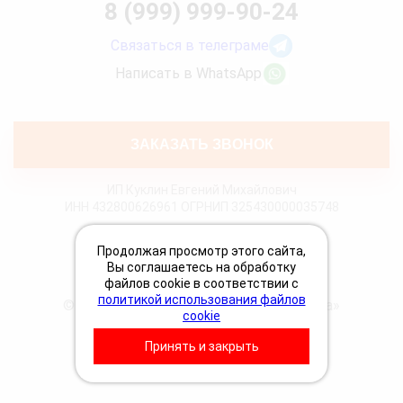
8 (999) 999-90-24
Связаться в телеграме
Написать в WhatsApp
ЗАКАЗАТЬ ЗВОНОК
ИП Куклин Евгений Михайлович
ИНН 432800626961 ОГРНИП 325430000035748
Политика конфиденциальности
Продолжая просмотр этого сайта,
Политика Cookies
Вы соглашаетесь на обработку
Пользовательское соглашение
файлов cookie в соответствии с
политикой использования файлов
© 2026 «Грузовая техпомощь 24 Вольта»
cookie
Принять и закрыть