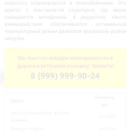
жидкости соприкасаются в теплообменнике. Это
агрегат с пластинчатой структурой, где масло
охлаждается антифризом. В результате такого
взаимодействия обеспечивается оптимальный
температурный режим двигателя при разном уровне
нагрузки.
Мы быстро найдём неисправность в
дороге и устраним поломку. Звоните!
8 (999) 999-90-24
Стоимость,
Работа
руб.
Масло в антифризе Ман: работа и
от 12 000
промывка
Выезд за г. Яхрома
от 50 / км