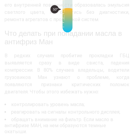
его внутренней поверхности образовалась эмульсия
50°
светлого цвета, не обойтись без диагностики,
ремонта агрегатов с промывкой систем.
Что делать при попадании масла в
антифриз Ман
В редких случаях пробитие прокладки ГБЦ
выявляется сразу в виде свиста, падения
компрессии. В 80% случаев владельцы, водители
грузовиков Ман узнают о проблеме, когда
появляются признаки критических поломок
двигателя. Чтобы этого избежать нужно:
контролировать уровень масла;
реагировать на сигналы контрольного дисплея;
обращать внимание на фильтр. Если масло в
антифризе МАН, на нем образуются темные
окатыши.