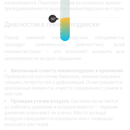
изнашивается. Перегруз — одна из основных причин
преждевременного выхода пневмоподушки из строя.
50°
Диагностика пневмоподвески
Перед заменой пневмоподушки специалисты
проводят комплексную диагностику всей
пневмосистемы — это позволяет выявить все
неисправности за одно обращение.
Визуальный осмотр пневмоподушек и креплений.
Проверяется состояние баллонов, наличие видимых
трещин, потёртостей и деформаций. Осматриваются
крепёжные элементы и места соединения с рамой и
мостом.
Проверка утечек воздуха.
Система нагнетается
до рабочего давления и выдерживается — падение
давления указывает на утечку. Место выхода
воздуха определяется визуально или с помощью
мыльного раствора.