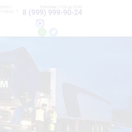
хрома
8 (999) 999-90-24
теров: 1
ом
и