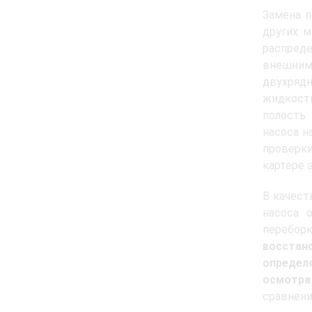
Замена п
других 
распреде
внешним
двухряд
жидкост
полость
насоса н
проверки
картере 
В качест
насоса 
переб
восстан
определ
осмотра
сравнени