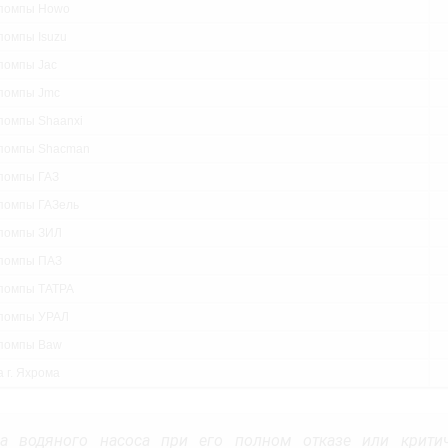
помпы Howo
помпы Isuzu
помпы Jac
помпы Jmc
помпы Shaanxi
помпы Shacman
помпы ГАЗ
помпы ГАЗель
помпы ЗИЛ
помпы ПАЗ
помпы ТАТРА
помпы УРАЛ
помпы Baw
 г. Яхрома
а водяного насоса при его полном отказе или критич