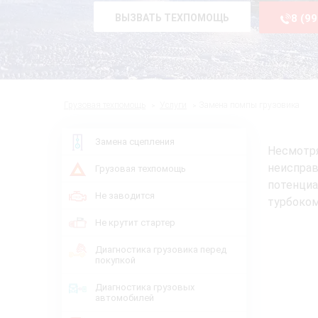
ВЫЗВАТЬ ТЕХПОМОЩЬ
8 (9
Грузовая техпомощь
Услуги
Замена помпы грузовика
Замена сцепления
Несмотр
неиспра
Грузовая техпомощь
потенциа
Не заводится
турбоком
Не крутит стартер
Диагностика грузовика перед
покупкой
Диагностика грузовых
автомобилей