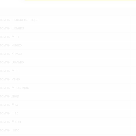
помпы: выезд мастера
помпы Скания
помпы Ман
помпы Ивеко
помпы Камаз
помпы Вольво
помпы Маз
помпы Рено
помпы Мерседес
помпы Даф
помпы Faw
помпы Fiat
помпы Foton
помпы Hino