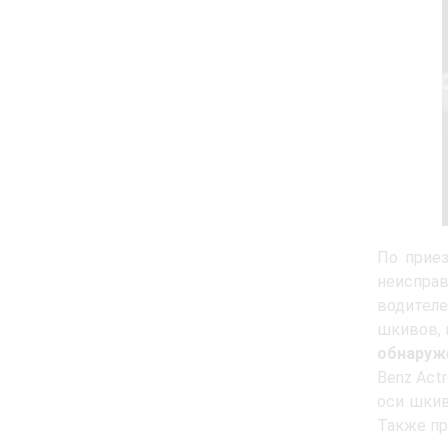
По прие
неиспра
водителе
шкивов, 
обнаруж
Benz Act
оси шкив
Также пр