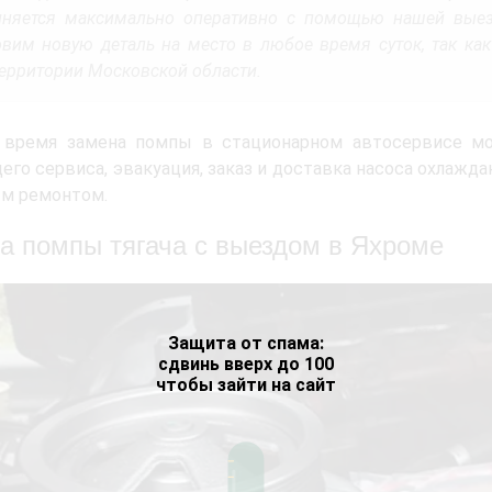
няется максимально оперативно с помощью нашей вые
овим новую деталь на место в любое время суток, так ка
территории Московской области.
 время замена помпы в стационарном автосервисе мо
его сервиса, эвакуация, заказ и доставка насоса охлаж
м ремонтом.
а помпы тягача с выездом в Яхроме
Защита от спама:
сдвинь вверх до 100
чтобы зайти на сайт