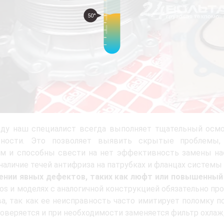
50°
зду наш специалист всегда выполняет тщательный осмо
вности. Это позволяет выявить скрытые проблемы,
м и способны свести на нет эффективность замены нас
наличие течей антифриза на патрубках и фланцах системы
ении явных дефектов, таких как люфт или повышенный
ros и моделях с аналогичной конструкцией обязательно п
а, так как ее неисправность часто имитирует поломку 
оверяется и при необходимости заменяется фильтр охла