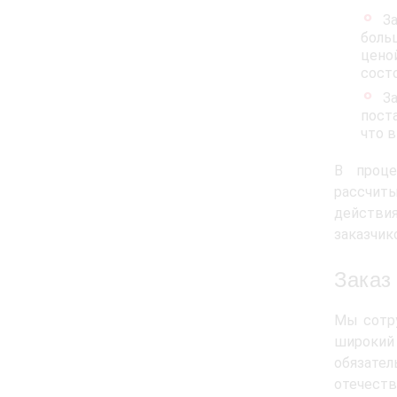
З
боль
цено
состо
З
пост
что 
В проце
рассчиты
действи
заказчик
Заказ
Мы сотру
широкий
обязател
отечеств