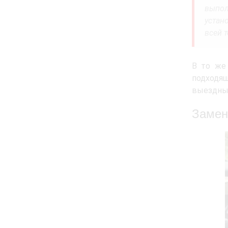
выпол
устан
всей 
В то же
подходящ
выездны
Замен