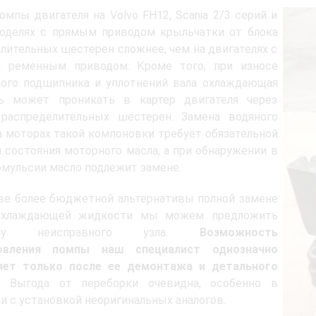
омпы двигателя на Volvo FH12, Scania 2/3 серий и
моделях с прямым приводом крыльчатки от блока
лительных шестерен сложнее, чем на двигателях с
 ременным приводом. Кроме того, при износе
ного подшипника и уплотнений вала охлаждающая
ь может проникать в картер двигателя через
 распределительных шестерен. Замена водяного
а моторах такой компоновки требует обязательной
 состояния моторного масла, а при обнаружении в
эмульсии масло подлежит замене.
ве более бюджетной альтернативы полной замене
охлаждающей жидкости мы можем предложить
орку неисправного узла.
Возможность
овления помпы наш специалист однозначно
яет только после ее демонтажа и детального
. Выгода от переборки очевидна, особенно в
и с установкой неоригинальных аналогов.