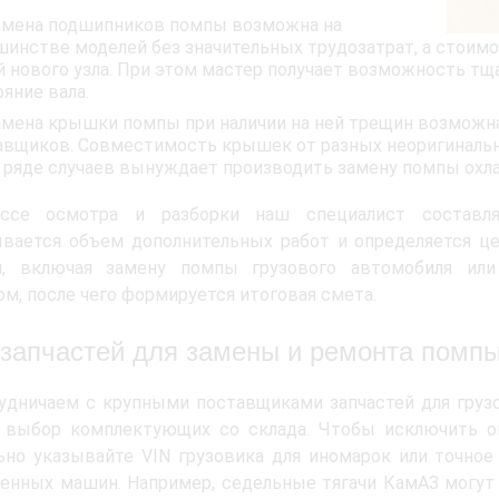
амена подшипников помпы возможна на
шинстве моделей без значительных трудозатрат, а стоимо
й нового узла. При этом мастер получает возможность тщ
яние вала.
амена крышки помпы при наличии на ней трещин возможна 
авщиков. Совместимость крышек от разных неоригинальны
в ряде случаев вынуждает производить замену помпы охла
ссе осмотра и разборки наш специалист составля
вается объем дополнительных работ и определяется це
я, включая замену помпы грузового автомобиля или
ом, после чего формируется итоговая смета.
 запчастей для замены и ремонта помпы
дничаем с крупными поставщиками запчастей для грузо
 выбор комплектующих со склада. Чтобы исключить ош
ьно указывайте VIN грузовика для иномарок или точное
енных машин. Например, седельные тягачи КамАЗ могут