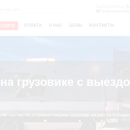
Выбран город:
Я
Свободных мас
ОПЛАТА
О НАС
ЦЕНЫ
КОНТАКТЫ
УСЛУГИ
на грузовике с выезд
езём запчасти, отремонтируем грузовик на месте поломк