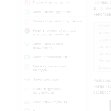
Полный о
Грузовой автоэлектрик
ДТП. Им
Замена помпы грузовика
неисправ
Замена ступичного подшипника
Работа
Ремонт тормозной системы
Диагнос
грузовых автомобилей
Замена 
Замена подвесного
Снятие 
подшипника
Снятие 
Замена теплообменника
Полная 
Ремонт компрессора с
Выезд за
выездом
Замена рессоры
Разберем
когда на
Отогрев грузовых
распрост
автомобилей
Замена прокладки ГБЦ