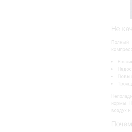
Не ка
Полный 
компресс
Возни
Недос
Повыш
Троящ
Неполадк
нормы. Н
воздух и
Почем