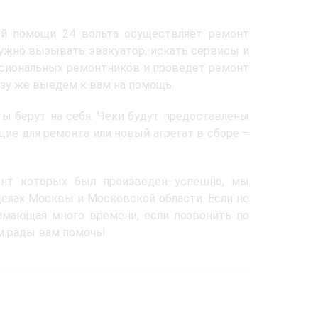
ой помощи 24 вольта осуществляет ремонт
нужно вызывать эвакуатор, искать сервисы и
ессиональных ремонтников и проведет ремонт
зу же выедем к вам на помощь.
ы берут на себя. Чеки будут предоставлены
щие для ремонта или новый агрегат в сборе –
онт которых был произведен успешно, мы
делах Москвы и Московской области. Если не
имающая много времени, если позвонить по
м рады вам помочь!