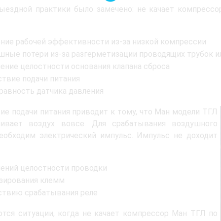
ыездной практики было замечено: не качает компрессо
ние рабочей эффективности из-за низкой компрессии
шные потери из-за разгерметизации проводящих трубок и
ение целостности основания клапана сброса
ствие подачи питания
равность датчика давления
ие подачи питания приводит к тому, что Ман модели ТГЛ
чивает воздух вовсе. Для срабатывания воздушного
еобходим электрический импульс. Импульс не доходит
ений целостности проводки
зирования клемм
ствию срабатывания реле
тся ситуации, когда не качает компрессор Ман ТГЛ по