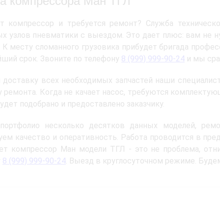
а компрессора Ман ТГЛ
ет компрессор и требуется ремонт? Служба техническ
х узлов пневматики с выездом. Это дает плюс: вам не 
. К месту сломанного грузовика прибудет бригада проф
йший срок. Звоните по телефону
8 (999) 999-90-24
и мы сра
 доставку всех необходимых запчастей наши специалист
у ремонта. Когда не качает насос, требуются комплектую
будет подобрано и предоставлено заказчику.
портфолио несколько десятков данных моделей, рем
уем качество и оперативность. Работа проводится в пре
ет компрессор Ман модели ТГЛ - это не проблема, отн
у
8 (999) 999-90-24
. Выезд в круглосуточном режиме. Буде