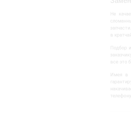
Замен
Не кача
сломанны
запчасти
в кратча
Подбор и
заказчик
все это 
Имея в 
гарантир
накачива
телефон