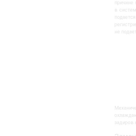
причине 
в систем
подаетс
регистри
не подает
Механич
охлаждаю
задиров 