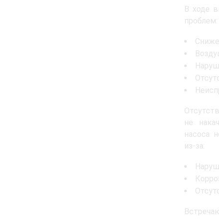
В ходе в
проблем:
Сниже
Возду
Наруш
Отсут
Неисп
Отсутств
не нака
насоса н
из-за:
Наруш
Корро
Отсут
Встречаю