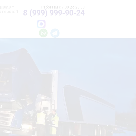
хрома
8 (999) 999-90-24
теров: 1
и