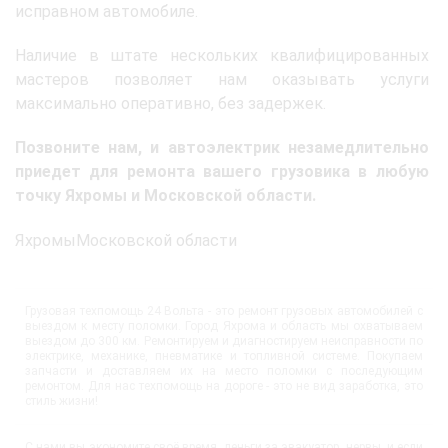
исправном автомобиле.
Наличие в штате нескольких квалифицированных
мастеров позволяет нам оказывать услуги
максимально оперативно, без задержек.
Позвоните нам, и автоэлектрик незамедлительно
приедет для ремонта вашего грузовика в любую
точку Яхромы и Московской области.
ЯхромыМосковской области
Грузовая техпомощь 24 Вольта - это ремонт грузовых автомобилей с
выездом к месту поломки. Город Яхрома и область мы охватываем
выездом до 300 км. Ремонтируем и диагностируем неисправности по
электрике, механике, пневматике и топливной системе. Покупаем
запчасти и доставляем их на место поломки с последующим
ремонтом. Для нас техпомощь на дороге - это не вид заработка, это
стиль жизни!
С нами вы экономите своё время, деньги за эвакуатор, нервы, и если